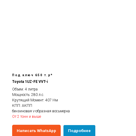
Под ключ 650 т.р*
Toyota 1UZ-FE VVT-i
Объем: 4 литра
Мощность: 280 л.с.
Крутящий Момент: 407 Нм
КПП: АКПП
бензиновая v-образная восьмерка
От 2 тонн и выше
Написать WhatsApp
Подробнее