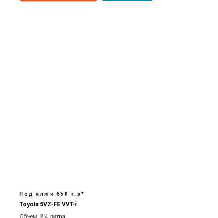
Под ключ 650 т.р*
Toyota 5VZ-FE VVT-i
Объем: 3.4 литра