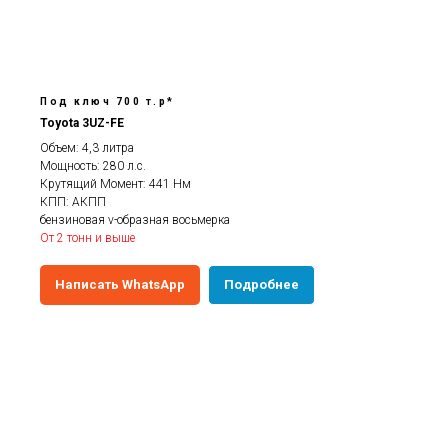
Под ключ 700 т.р*
Toyota 3UZ-FE
Объем: 4,3 литра
Мощность: 280 л.с.
Крутящий Момент: 441 Нм
КПП: АКПП
бензиновая v-образная восьмерка
От 2 тонн и выше
Написать WhatsApp
Подробнее