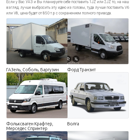
Если у Вас УАЗ и Вы планируете себе поставить 1JZ или 2JZ то, на наш
взгляд, лучше выбросить эту идею из головы, туда лучше поставить V6
или V8, цена будет от 850 т.р с сохранением полного привода.
ГАЗель, Соболь, Баргузин
Форд Транзит
Фольксваген Крафтер,
Волга
Мерседес Спринтер