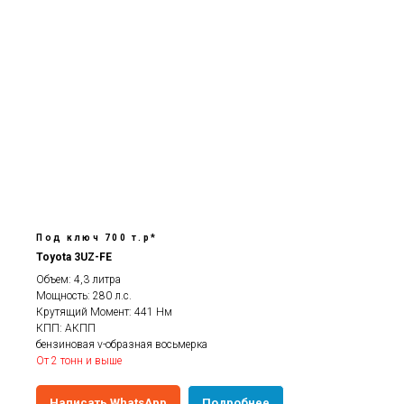
Под ключ 700 т.р*
Toyota 3UZ-FE
Объем: 4,3 литра
Мощность: 280 л.с.
Крутящий Момент: 441 Нм
КПП: АКПП
бензиновая v-образная восьмерка
От 2 тонн и выше
Написать WhatsApp
Подробнее