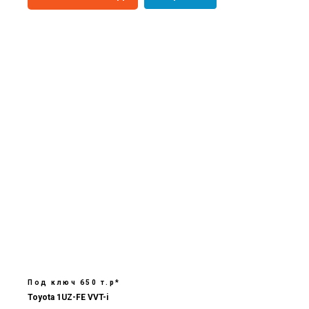
Под ключ 650 т.р*
Toyota 1UZ-FE VVT-i