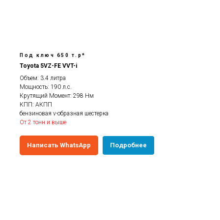
Под ключ 650 т.р*
Toyota 5VZ-FE VVT-i
Объем: 3.4 литра
Мощность: 190 л.с.
Крутящий Момент: 298 Нм
КПП: АКПП
бензиновая v-образная шестерка
От 2 тонн и выше
Написать WhatsApp
Подробнее