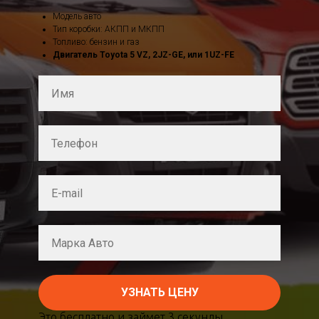
Модель авто
Тип коробки: АКПП и МКПП
Топливо: бензин и газ
Двигатель Toyota 5 VZ,
2JZ-GE, или 1UZ-FE
УЗНАТЬ ЦЕНУ
Это бесплатно и займет 3 секунды