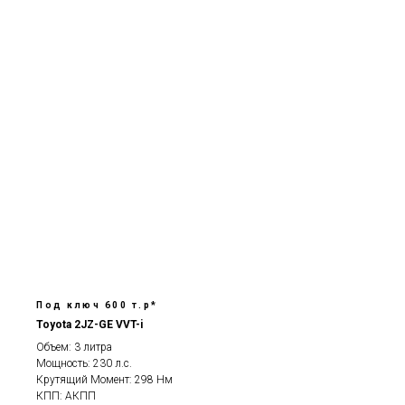
Под ключ 600 т.р*
Toyota 2JZ-GE VVT-i
Объем: 3 литра
Мощность: 230 л.с.
Крутящий Момент: 298 Нм
КПП: АКПП