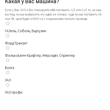
Какая у Вас машина?
Если у Вас УАЗ и Вы планируете себе поставить 1JZ или 2JZ то, на наш
взгляд, лучше выбросить эту идею из головы, туда лучше поставить V6
или V8, цена будет от 850 т.р с сохранением полного привода.
ГАЗель, Соболь, Баргузин
Форд Транзит
Фольксваген Крафтер, Мерседес Спринтер
Волга
УАЗ
УАЗ профи