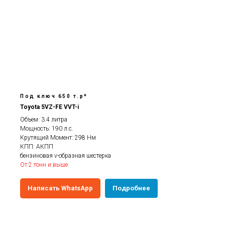
Под ключ 650 т.р*
Toyota 5VZ-FE VVT-i
Объем: 3.4 литра
Мощность: 190 л.с.
Крутящий Момент: 298 Нм
КПП: АКПП
бензиновая v-образная шестерка
От 2 тонн и выше
Написать WhatsApp
Подробнее