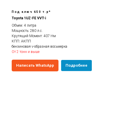
Под ключ 650 т.р*
Toyota 1UZ-FE VVT-i
Объем: 4 литра
Мощность: 280 л.с.
Крутящий Момент: 407 Нм
КПП: АКПП
бензиновая v-образная восьмерка
От 2 тонн и выше
Написать WhatsApp
Подробнее